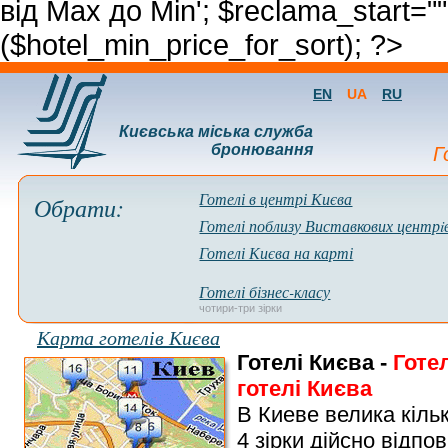
від Max до Min'; $reclama_start="
($hotel_min_price_for_sort); ?>
EN
UA
RU
Києвська міська служба
бронювання
Г
Готелі в центрі Києва
Обрати:
Готелі поблизу Виставкових центрi
Готелі Києва на карті
Готелі бізнес-класу
чотири-три зірки
Карта готелів Києва
Готелі Києва
-
Готел
готелі Києва
В Киеве велика кільк
4 зірки дійсно відпо