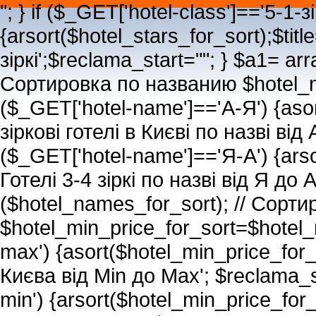
"; } if ($_GET['hotel-class']=='5-1-з
{arsort($hotel_stars_for_sort);$titl
зіркі';$reclama_start="
"; } $a1= arr
Сортировка по названию $hotel_n
($_GET['hotel-name']=='А-Я') {asor
зіркові готелі в Києві по назві від
($_GET['hotel-name']=='Я-А') {arso
Готелі 3-4 зіркі по назві від Я до 
($hotel_names_for_sort); // Сорт
$hotel_min_price_for_sort=$hotel_m
max') {asort($hotel_min_price_for_s
Києва від Min до Max'; $reclama_s
min') {arsort($hotel_min_price_for_