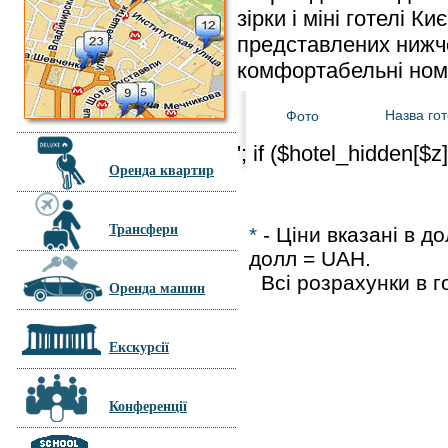
зірки і міні готелі 
представлених нижче 
комфортабельні номе
Назва го
Фото
'; if ($hotel_hidden[$z
Оренда квартир
Трансфери
*
- Ціни вказані в д
долл =
UAH.
Всі розрахунки в го
Оренда машин
Екскурсії
Конференції