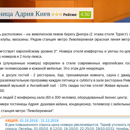
ница Адрия Киев
4,50
Рейтинг
ь расположен – на живописном левом берегу Днепра (2 этажа отеля Турист
 клубы, магазины. Рядом станция метро Левобережная (красная линия метр
ветствует европейскому уровню 3*. Номера отеля комфортны и уютны по-дом
 номеров и 2 полу-люкса.
ж (улучшенные номера) оформлен в стиле современных европейских го
и телевизорами и кожаной мебелью. Это этаж для некурящих.
 и досуга гостей - 2 ресторана, бар, тренажерная комната, сауна с джак
развлекательную программу каждую пятницу и субботу в зале ресторана Ривь
 живой музыкой и Английский паб - 10% скидка гостям отеля! Живая музыка 
00.
 людей 2 конференц-зала (60 и 300 человек), оборудованный бизнес центр.
омере гостиницы Адрия: душевая кабина, кондиционер, телевизор с кабельны
станция метро "Левобережная".
АКЦИЯ:
01.10.2018 - 31.12.2018
В дни повышенного спроса цена номера увеличивается. Тариф уточнять 
спроса: Октябрь: 01-05/10, 8-12/10, 16-20/10, 22-25/10, 29/10-02/11; Ноябрь: 