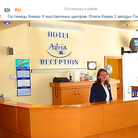
Гостиницы в Киеве
EN
RU
!
Гостиницы Киева
›
У выстовочных центров
›
Отели Киева 3 звезды
›
Го