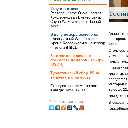
Услуги в отеле:
Гости
Ресторан Кафе Обмен валют
Конференц зал Бизнес центр
Сауна Wi-Fi интернет Ночной
клуб
Адрия отел
В цену номера включено:
- Бесплатный Wi-Fi интернет
рестораны,
(кроме Классических номеров);
такси.
- Налоги (НДС);
Отель соот
Завтрак не включен в
улучшенных
стоимость номеров - 156 грн
Новый эта
(USD 4).
плазменным
Туристический сбор 1% не
Для отдыха
включен в стоимость.
предлагает 
Ресторан с
Стандартное время заезда-
20:00 до 22:
выезда: 14:00/12:00
Для деловых
Добавить в закладки
В каждом н
Ближайшая 