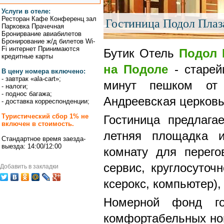
Услуги в отеле:
Ресторан Кафе Конференц зал
Гостиница Подол Плаз
Парковка Прачечная
Бронирвание авиабилетов
Бронирование ж/д билетов Wi-
Fi интернет Принимаются
Бутик Отель
Подол 
кредитные карты
на Подоле
- старей
В цену номера включено:
- завтрак «ala-cart»;
минут пешком от 
- налоги;
- поднос багажа;
Андреевская церковь
- доставка корреспонденции;
Туристический сбор 1% не
Гостиница предлага
включен в стоимость.
летняя площадка 
Стандартное время заезда-
выезда: 14:00/12:00
комнату для перего
сервис, круглосуточ
Добавить в закладки
ксерокс, компьютер),
Номерной фонд го
комфортабельных но