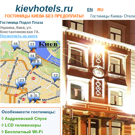
kievhotels.ru
EN
RU
ГОСТИНИЦЫ КИЕВА БЕЗ ПРЕДОПЛАТЫ!
Гостиницы Киева
›
Отели
Гостиница Подол Плаза
Украина, Киев, ул.
Константиновская 7А.
Посмотреть на карте
Особенности гостиницы:
◊ Андреевский Спуск
◊ LCD телевизоры
◊ Бесплатный Wi-Fi