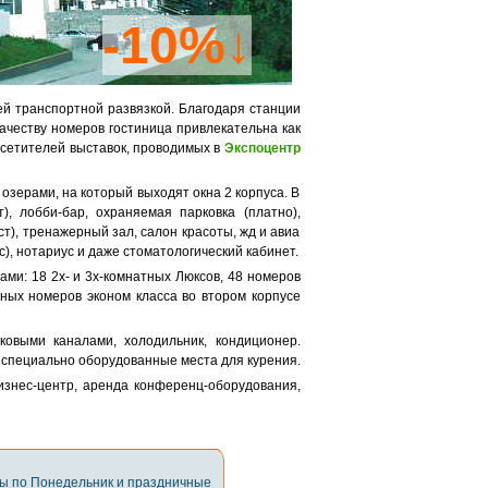
-10%↓
й транспортной развязкой. Благодаря станции
ачеству номеров гостиница привлекательна как
посетителей выставок, проводимых в
Экспоцентр
 озерами, на который выходят окна 2 корпуса. В
), лобби-бар, охраняемая парковка (платно),
т), тренажерный зал, салон красоты, жд и авиа
с), нотариус и даже стоматологический кабинет.
ами: 18 2х- и 3х-комнатных Люксов, 48 номеров
ных номеров эконом класса во втором корпусе
ковыми каналами, холодильник, кондиционер.
и специально оборудованные места для курения.
изнес-центр, аренда конференц-оборудования,
цы по Понедельник и праздничные