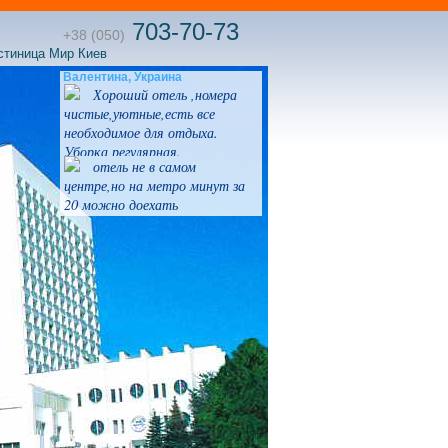
703-70-73
+38 (050)
стиница Мир Киев
Валентина, Украина
Хороший отель ,номера
чистые,уютные,есть все
необходимое для отдыха.
Уборка регулярная.
отель не в самом
Расположение хорошее- рядом
центре,но на метро минут за
совсем станция метро. Отель
20 можно доехать
был построен в советское
время, но номера
отремонтированы,есть wi-fi ,
холодильник, телевизор.Рядом
есть продуктовые
супермаркеты.При отеле
большая охраняемая парковка.
Цены очень приемлемые.