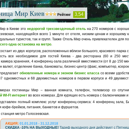
ница Мир Киев
3,54
Рейтинг
Мир в Киеве это
недорогой трехзвездочный отель
на 270 номеров с хороше
сеевская, находящейся всего 1 минуте от отеля, низким ценам и хорошему к
уальных туристов, так и групп. Также Отель Мир очень привлекателен для 
всего одна остановка на метро
.
остаит из двух корпусов, расположенных вблизи большого, красивого парка с
есть все необходимое для гостей Киева - два ресторана (60 и 250 мест
камера хранения, 4 конференц-зала различной вместимости (от 8 до 150 мес
н валют, отделение банка, банкоматы, бизнес-центр (факс, компьютер, ксерок
предлагает
обновленные номера и эконом бизнес класса
со всеми удобств
87 одноместных и 68 двухместных номеров в первом корпусе и 49 двухмест
мерах гостиницы Мир – ванная комната, телефон, телевизор со спутни
 WI-FI интернет
во всех номерах. Для курящих есть номера с балкончиками 
едставлен полный комплекс услуг конференц-сервиса: 4 конференц зала, Б
 кофе-брейков, питания, банкетов и фуршетов.
станция метро Голосеевская.
АКЦИЯ:
01.01.2018 - 31.12.2018
СКИДКА -10% НА ВЫХОДНЫЕ!
Тариф выходного дня действует с Пятни