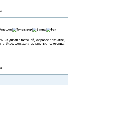
Забронировать
ка
ьник, диван в гостиной, ковровое покрытие,
на, биде, фен, халаты, тапочки, полотенца.
Забронировать
Забронировать
ка