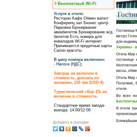
◊ Бесплатный Wi-Fi
Гости
Услуги в отеле:
Ресторан Кафе Обмен валют
Конференц зал Бизнес центр
Парковка Бронирвание
Гостиница 
авиабилетов Бронирование ж/д
метро Голо
билетов Есть номера для
инвалидов Wi-Fi интернет
для индивид
Принимаются кредитные карты
Украины - 
Салон красоты
Отель Мир с
В цену номера включено:
гостинице 
- Налоги (НДС);
бесплатная 
кассы, обме
Завтрак не включен в
стоимость, доплата по
Отель Мир 
желанию, 150 грн (USD 4).
Полулюкс, 
отеля.
Туристический сбор 1% не
Во всех но
включен в стоимость.
Бесплатный
Стандартное время заезда-
В отеле пр
выезда: 14:00/12:00
организация
Ближайшая 
Добавить в закладки