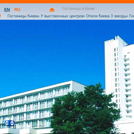
Гостиницы в Киеве
EN
RU
!
Гостиницы Киева
›
У выстовочных центров
›
Отели Киева 3 звезды
›
Го