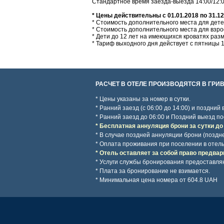
Стандартное время заезда-выезда 14:00/12:
* Цены действительны с 01.01.2018 по 31.12
* Стоимость дополнительного места для детей 
* Стоимость дополнительного места для взрос
* Дети до 12 лет на имеющихся кроватях раз
* Тариф выходного дня действует с пятницы 1
РАСЧЕТ В ОТЕЛЕ ПРОИЗВОДЯТСЯ В ГРИВ
* Цены указаны за номер в сутки.
* Ранний заезд (с 06:00 до 14:00) и поздний
* Ранний заезд до 06:00 и Поздний выезд по
* Бесплатная аннуляция брони за сутки до
* В случае поздней аннуляции брони (поздн
* Оплата проживания при поселении в отель
* Отель оставляет за собой право предвар
* Услуги службы бронирования предоставля
* Плата за бронирование не взимается.
* Минимальная цена номера
от 604.8 UAH