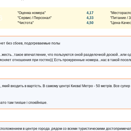
"Оценка номера"
4,17
"Месторасп
6
"Сервис / Персонал"
4,33
"Питание / З
"Чистота"
4,50
"Цена-Качес
ет без сбоев, подогреваемые полы
.жесть...такое впечатление, что пользуются оной разделочной доской...или о
сняет отношения при гостях((( Есть прокуренные номера...нас в такой посел
який входить в вартість. В самому центрі Києва! Метро - 50 метрів. Все супер -
ато там тихіше і спокійніше.
оложением в центре города ,рядом со всеми туристическими достопримечат