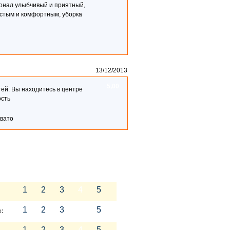
онал улыбчивый и приятный,
истым и комфортным, уборка
13/12/2013
5,00
й. Вы находитесь в центре
ость
овато
1
2
3
4
5
1
2
3
4
5
:
1
2
3
4
5