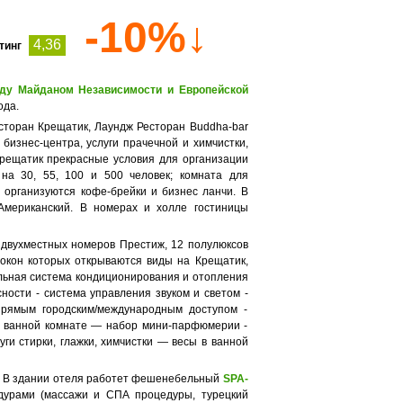
-10%↓
4,36
тинг
ду Майданом Независимости и Европейской
ода.
сторан Крещатик, Лаундж Ресторан Buddha-bar
 бизнес-центра, услуги прачечной и химчистки,
 Крещатик прекрасные условия для организации
на 30, 55, 100 и 500 человек; комната для
 организуются кофе-брейки и бизнес ланчи. В
 Американский. В номерах и холле гостиницы
 двухместных номеров Престиж, 12 полулюксов
окон которых открываются виды на Крещатик,
альная система кондиционирования и отопления
ности - система управления звуком и светом -
прямым городским/международным доступом -
 в ванной комнате — набор мини-парфюмерии -
уги стирки, глажки, химчистки — весы в ванной
м. В здании отеля работет фешенебельный
SPA-
дурами (массажи и СПА процедуры, турецкий