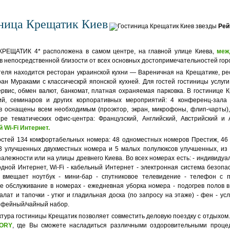
ница Крещатик Киев
Рей
КРЕЩАТИК 4* расположена в самом центре, на главной улице Киева,
меж
в непосредственной близости от всех основных достопримечательностей гор
теля находится ресторан украинской кухни — Вареничная на Крещатике, ре
ран Мураками с классическрй японской кухней. Для гостей гостиницы услуги
ервис, обмен валют, банкомат, платная охраняемая парковка. В гостинице
й, семинаров и других корпоративных мероприятий: 4 конференц-зала 
в оснащены всем необходимым (проэктор, экран, микрофоны, флип-чарты),
ре тематических офис-центра: Французский, Английский, Австрийский и
 Wi-Fi Интернет.
гостей 134 комфортабельных номера: 48 одноместных номеров Престиж, 46
3 улучшенных двухместных номера и 5 малых полулюксов улучшенных, из 
алежности или на улицы древнего Киева. Во всех номерах есть: - индивиду
дной Интернет, Wi-Fi - кабельный Интернет - электронная система безопас
 вмещает ноутбук - мини-бар - спутниковое телевидение - телефон с 
е обслуживание в номерах - ежедневная уборка номера - подогрев полов
лат и тапочки - утюг и гладильная доска (по запросу на этаже) - фен - усл
кофейный/чайный набор.
тура гостиницы Крещатик позволяет совместить деловую поездку с отдыхо
JORY
, где Вы сможете насладиться различными оздоровительными проце