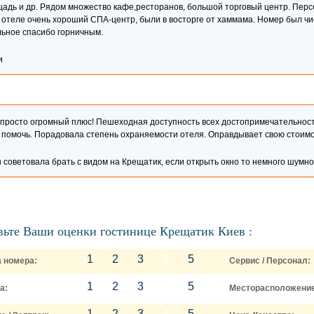
адь и др. Рядом множество кафе,ресторанов, большой торговый центр. Перс
 отеле очень хороший СПА-центр, были в восторге от хаммама. Номер был ч
льное спасибо горничным.
и
росто огромный плюс! Пешеходная доступность всех достопримечательносте
ов помочь. Порадовала степень охраняемости отеля. Оправдывает свою стоим
 советовала брать с видом на Крещатик, если открыть окно то немного шумн
вьте Ваши оценки гостинице Крещатик Киев :
1
2
3
4
5
 номера:
Сервис / Персонал:
1
2
3
4
5
а:
Месторасположение
1
2
3
4
5