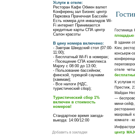
Услуги в отеле:
Ресторан Кафе Обмен валют
Гости
Конференц зал Бизнес центр
Парковка Прачечная Бассейн
Есть номера для инвалидов Wi-
Fi интернет Принимаются
кредитные карты СПА центр
Гостиница 
Салон красоты
площадью
В здании о
В цену номера включено:
- Завтрак Шведский стол (07:00-
Kiev, ресто
11:00);
консьерж-с
- Бесплатный Wi-Fi в номерах;
конференци
- Посещение СПА комплекса
переговоро
Majory с 08:00 до 13:00;
отеле четы
- Пользование бассейном;
финской, турецкой саунами
бесплатный
(хаммам);
К услугам 
- Все налоги (НДС,
Престиж, 2
туристический сбор);
Майдан Нез
Туристический сбор 1%
— беспрово
включен в стоимость
мини-сейф,
номеров!
ресторанно
махровый ха
Стандартное время заезда-
выезда: 14:00/12:00
комнате - 
Инфраструк
Добавить в закладки
центр MA