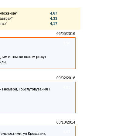
оложение"
4,67
автрак"
4,33
тво"
4,17
06/05/2016
3,50
дним и тем же ножом режут
или.
09/02/2016
4,83
 і номери, і обслуговування і
03/10/2014
4,83
ельностями, ул Крещатик,