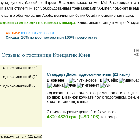
ауна, купель, бассейн с баром. В салоне красоты Mei Mei Вас ожидает 
 зал в стиле "Hi-Tech", оборудованный тренажерами "X-Line", поможет всегд
ле центр обслуживания Apple, ювилирный бутик Otrada и сувенирная лавка.
едский стол входит в стоимость номера.
Ближайшая станция метро Майдан
АКЦИЯ:
01.04.18 - 15.05.18
Скидки -10% на все номера при 100% предоплате!
Го
Отзывы о гостинице Крещатик Киев
+3
Стандарт Дабл, однокомнатный (21 кв.м)
В номере:
Однокомнатный номер в современном стиле. Одна ш
во двор. В ванной комнате пол с подогревом, фен,
халат и тапочки, ванная.
Стоимость размещения 1го-2х человек -
4800
4320 грн. (USD 108)
за номер