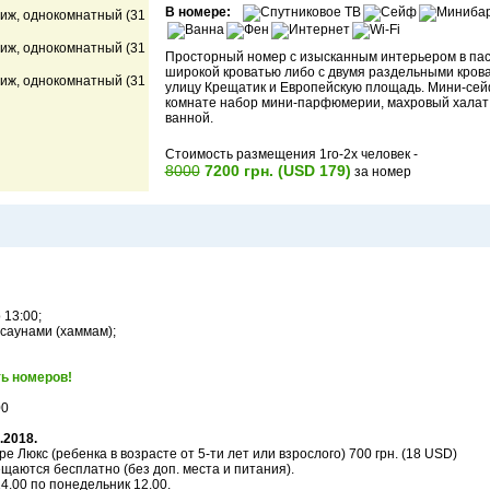
В номере:
Просторный номер с изысканным интерьером в пас
широкой кроватью либо с двумя раздельными крова
улицу Крещатик и Европейскую площадь. Мини-сейф
комнате набор мини-парфюмерии, махровый халат и
ванной.
Стоимость размещения 1го-2х человек -
8000
7200 грн. (USD 179)
за номер
 13:00;
 саунами (хаммам);
ь номеров!
00
.2018.
 Люкс (ребенка в возрасте от 5-ти лет или взрослого) 700 грн. (18 USD)
ещаются бесплатно (без доп. места и питания).
4.00 по понедельник 12.00.