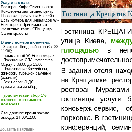
Услуги в отеле:
Ресторан Кафе Обмен валют
Гостиница Крещатик 
Конференц зал Бизнес центр
Парковка Прачечная Бассейн
Есть номера для инвалидов Wi-
Fi интернет Принимаются
кредитные карты СПА центр
Гостиница КРЕЩАТИК
Салон красоты
улице Киева,
межд
В цену номера включено:
- Завтрак Шведский стол (07:00-
площадью
в непос
11:00);
- Бесплатный Wi-Fi в номерах;
достопримечательнос
- Посещение СПА комплекса
Majory с 08:00 до 13:00;
- Пользование бассейном;
В здании отеля нахо
финской, турецкой саунами
(хаммам);
на Крещатике, ресто
- Все налоги (НДС,
туристический сбор);
ресторан Мураками 
Туристический сбор 1%
гостиницы услуги б
включен в стоимость
номеров!
консьерж-сервис, 
Стандартное время заезда-
парковка. В гостини
выезда: 14:00/12:00
конференций, семин
Добавить в закладки