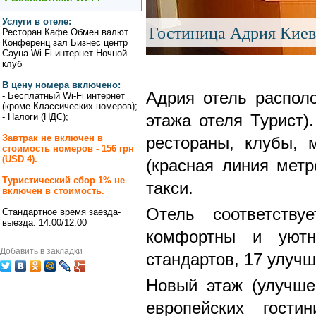
Услуги в отеле:
Гостиница Адрия Киев
Ресторан Кафе Обмен валют
Конференц зал Бизнес центр
Сауна Wi-Fi интернет Ночной
клуб
В цену номера включено:
Адрия отель распол
- Бесплатный Wi-Fi интернет
(кроме Классических номеров);
- Налоги (НДС);
этажа отеля Турист
Завтрак не включен в
рестораны, клубы, 
стоимость номеров - 156 грн
(USD 4).
(красная линия метр
Туристический сбор 1% не
такси.
включен в стоимость.
Отель соответству
Стандартное время заезда-
выезда: 14:00/12:00
комфортны и уютн
Добавить в закладки
стандартов, 17 улуч
Новый этаж (улучш
европейских гост