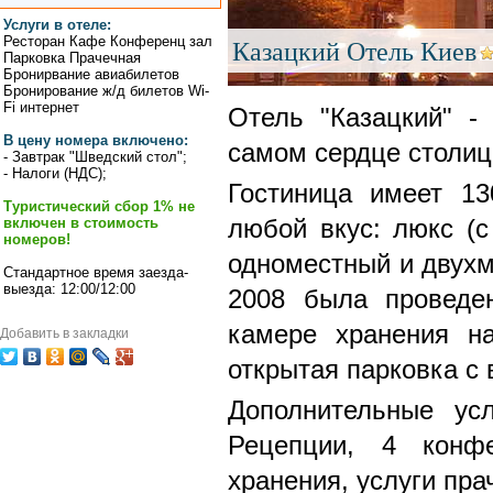
Услуги в отеле:
Ресторан Кафе Конференц зал
Казацкий Отель Киев
Парковка Прачечная
Бронирвание авиабилетов
Бронирование ж/д билетов Wi-
Fi интернет
Отель "Казацкий" - 
В цену номера включено:
самом сердце столи
- Завтрак "Шведский стол";
- Налоги (НДС);
Гостиница имеет 1
Туристический сбор 1% не
включен в стоимость
любой вкус: люкс (
номеров!
одноместный и двухм
Стандартное время заезда-
выезда: 12:00/12:00
2008 была проведе
камере хранения на
Добавить в закладки
открытая парковка с
Дополнительные ус
Рецепции, 4 конфе
хранения, услуги прач