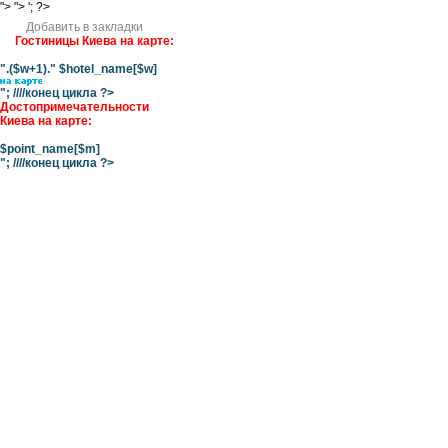
">
">
'; ?>
Добавить в закладки
Гостиницы Киева на карте:
".($w+1)." $hotel_name[$w]
"; ////конец цикла ?>
Достопримечательности
Киева на карте:
$point_name[$m]
"; ////конец цикла ?>