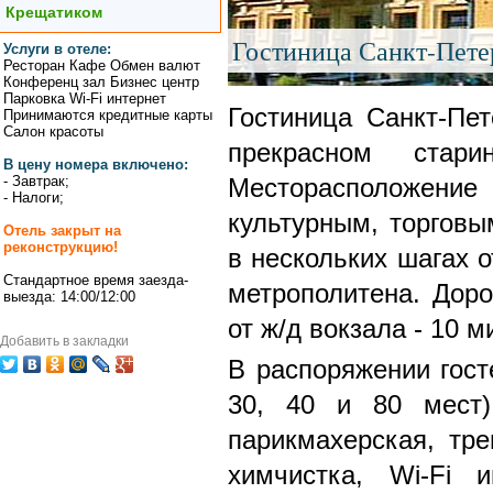
Крещатиком
Гостиница Санкт-Пете
Услуги в отеле:
Ресторан Кафе Обмен валют
Конференц зал Бизнес центр
Парковка Wi-Fi интернет
Гостиница Санкт-Пе
Принимаются кредитные карты
Салон красоты
прекрасном стар
В цену номера включено:
- Завтрак;
Месторасположение 
- Налоги;
культурным, торговы
Отель закрыт на
реконструкцию!
в нескольких шагах 
Стандартное время заезда-
метрополитена. Доро
выезда: 14:00/12:00
от ж/д вокзала - 10 м
Добавить в закладки
В распоряжении гост
30, 40 и 80 мест)
парикмахерская, тре
химчистка, Wi-Fi 