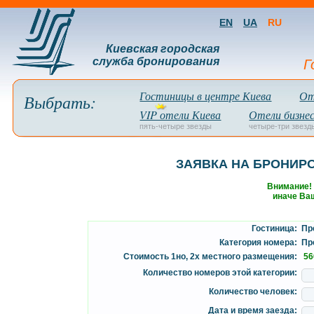
EN
UA
RU
Киевская городская
служба бронирования
Г
Гостиницы в центре Киева
От
Выбрать:
VIP отели Киева
Отели бизнес
пять-четыре звезды
четыре-три звезд
ЗАЯВКА НА БРОНИР
Внимание!
иначе Ваш
Гостиница:
Пре
Категория номера:
Пре
Стоимость 1но, 2х местного размещения:
56
Количество номеров этой категории:
Количество человек:
Дата и время заезда: