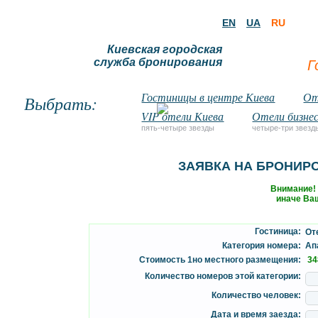
EN
UA
RU
Киевская городская
служба бронирования
Г
Гостиницы в центре Киева
От
Выбрать:
VIP отели Киева
Отели бизнес
пять-четыре звезды
четыре-три звезд
ЗАЯВКА НА БРОНИР
Внимание!
иначе Ваш
Гостиница:
Оте
Категория номера:
Апа
Стоимость 1но местного размещения:
34
Количество номеров этой категории:
Количество человек:
Дата и время заезда: