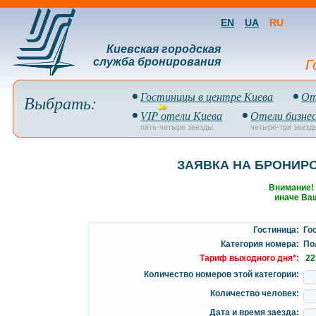
EN
UA
RU
Киевская городская
служба бронирования
Г
Гостиницы в центре Киева
От
Выбрать:
VIP отели Киева
Отели бизнес
пять-четыре звезды
четыре-три звезд
ЗАЯВКА НА БРОНИР
Внимание!
иначе Ваш
Гостиница:
Гос
Категория номера:
Пол
Тариф выходного дня*
:
22
Количество номеров этой категории:
Количество человек:
Дата и время заезда: