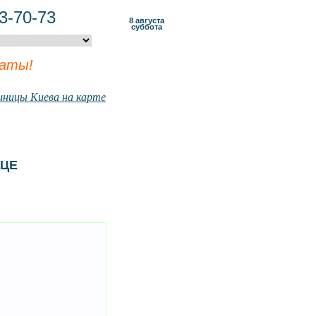
3-70-73
8 августа
суббота
латы!
иницы Киева на карте
ИЦЕ