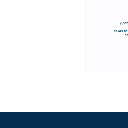
Допо
заказ вс
з