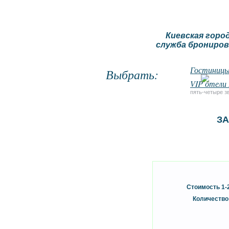
Киевская горо
служба брониров
Гостиницы
Выбрать:
VIP отели
пять-четыре з
ЗА
Стоимость 1-
Количество 