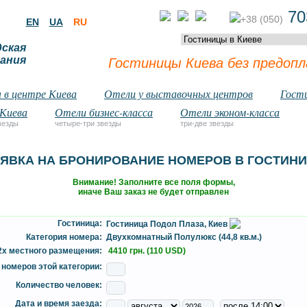
70
+38 (050)
EN
UA
RU
дская
ания
Гостиницы Киева без предоп
 в центре Киева
Отели у выставочных центров
Гост
 Киева
Отели бизнес-класса
Отели эконом-класса
везды
четыре-три звезды
три-две звезды
ЯВКА НА БРОНИРОВАНИЕ НОМЕРОВ В ГОСТИН
Внимание! Заполните все поля формы,
иначе Ваш заказ не будет отправлен
Гостиница:
Гостиница Подол Плаза, Киев
Категория номера:
Двухкомнатный Полулюкс (44,8 кв.м.)
2х местного размещения:
4410 грн. (110 USD)
номеров этой категории:
Количество человек:
Дата и время заезда: