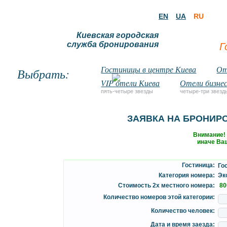
EN
UA
RU
Киевская городская
служба бронирования
Г
Гостиницы в центре Киева
От
Выбрать:
VIP отели Киева
Отели бизнес
пять-четыре звезды
четыре-три звезд
ЗАЯВКА НА БРОНИР
Внимание!
иначе Ваш
Гостиница:
Гос
Категория номера:
Эко
Стоимость 2х местного номера:
80
Количество номеров этой категории:
Количество человек:
Дата и время заезда: