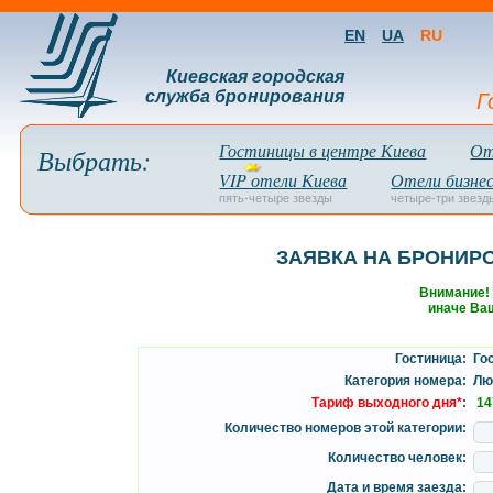
EN
UA
RU
Киевская городская
служба бронирования
Г
Гостиницы в центре Киева
От
Выбрать:
VIP отели Киева
Отели бизнес
пять-четыре звезды
четыре-три звезд
ЗАЯВКА НА БРОНИР
Внимание!
иначе Ваш
Гостиница:
Гос
Категория номера:
Люк
Тариф выходного дня*
:
14
Количество номеров этой категории:
Количество человек:
Дата и время заезда: