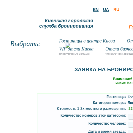
EN
UA
RU
Киевская городская
служба бронирования
Г
Гостиницы в центре Киева
От
Выбрать:
VIP отели Киева
Отели бизнес
пять-четыре звезды
четыре-три звезд
ЗАЯВКА НА БРОНИР
Внимание!
иначе Ваш
Гостиница:
Гос
Категория номера:
Люк
Стоимость 1-2х местного размещения:
22
Количество номеров этой категории:
Количество человек:
Дата и время заезда: