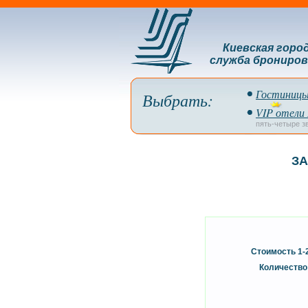
Киевская горо
служба брониров
Гостиницы
Выбрать:
VIP отели
пять-четыре з
ЗА
Стоимость 1-
Количество 