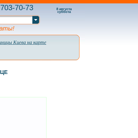
703-70-73
8 августа
суббота
латы!
иницы Киева на карте
ИЦЕ