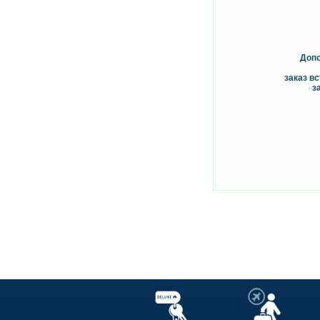
Допо
заказ вс
з