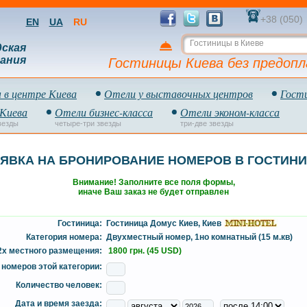
+38 (050)
EN
UA
RU
Гостиницы в Киеве
дская
ания
Гостиницы Киева без предоп
 в центре Киева
Отели у выставочных центров
Гост
 Киева
Отели бизнес-класса
Отели эконом-класса
везды
четыре-три звезды
три-две звезды
ЯВКА НА БРОНИРОВАНИЕ НОМЕРОВ В ГОСТИН
Внимание! Заполните все поля формы,
иначе Ваш заказ не будет отправлен
Гостиница:
Гостиница Домус Киев, Киев
Категория номера:
Двухместный номер, 1но комнатный (15 м.кв)
2х местного размещения:
1800 грн. (45 USD)
номеров этой категории:
Количество человек:
Дата и время заезда: