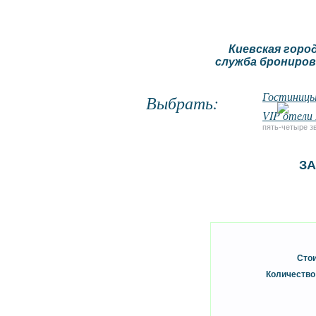
Киевская горо
служба брониров
Гостиницы
Выбрать:
VIP отели
пять-четыре з
ЗА
Стои
Количество 