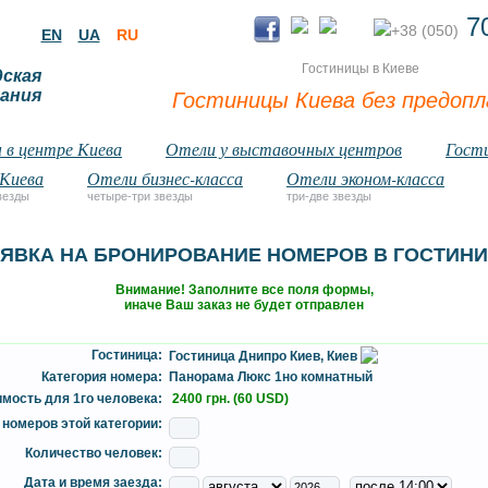
70
+38 (050)
EN
UA
RU
Гостиницы в Киеве
дская
ания
Гостиницы Киева без предоп
 в центре Киева
Отели у выставочных центров
Гост
 Киева
Отели бизнес-класса
Отели эконом-класса
везды
четыре-три звезды
три-две звезды
ЯВКА НА БРОНИРОВАНИЕ НОМЕРОВ В ГОСТИН
Внимание! Заполните все поля формы,
иначе Ваш заказ не будет отправлен
Гостиница:
Гостиница Днипро Киев, Киев
Категория номера:
Панорама Люкс 1но комнатный
мость для 1го человека:
2400 грн. (60 USD)
номеров этой категории:
Количество человек:
Дата и время заезда: