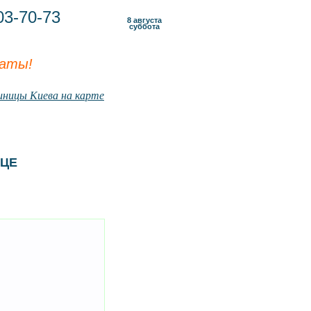
3-70-73
8 августа
суббота
латы!
иницы Киева на карте
ИЦЕ