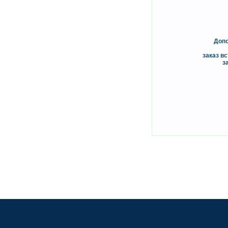
Допо
заказ вс
з