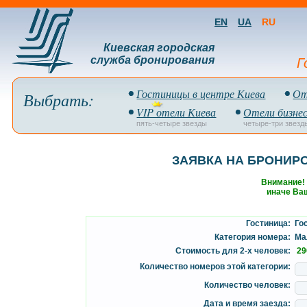
EN
UA
RU
Киевская городская
служба бронирования
Г
Гостиницы в центре Киева
От
Выбрать:
VIP отели Киева
Отели бизнес
пять-четыре звезды
четыре-три звезд
ЗАЯВКА НА БРОНИР
Внимание!
иначе Ваш
Гостиница:
Гос
Категория номера:
Мал
Стоимость для 2-х человек:
29
Количество номеров этой категории:
Количество человек:
Дата и время заезда: