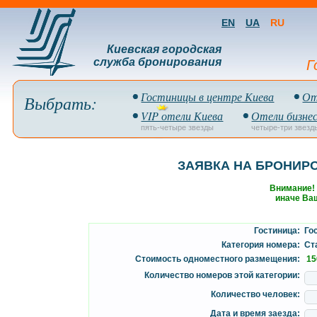
EN
UA
RU
Киевская городская
служба бронирования
Г
Гостиницы в центре Киева
От
Выбрать:
VIP отели Киева
Отели бизнес
пять-четыре звезды
четыре-три звезд
ЗАЯВКА НА БРОНИР
Внимание!
иначе Ваш
Гостиница:
Гос
Категория номера:
Ста
Стоимость одноместного размещения:
15
Количество номеров этой категории:
Количество человек:
Дата и время заезда: