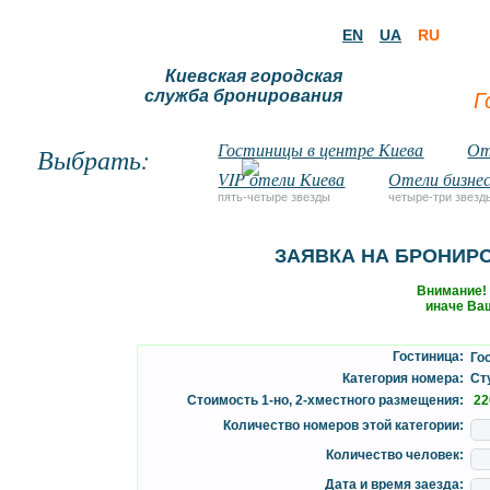
EN
UA
RU
Киевская городская
служба бронирования
Г
Гостиницы в центре Киева
От
Выбрать:
VIP отели Киева
Отели бизнес
пять-четыре звезды
четыре-три звезд
ЗАЯВКА НА БРОНИР
Внимание!
иначе Ваш
Гостиница:
Гос
Категория номера:
Сту
Стоимость 1-но, 2-хместного размещения:
22
Количество номеров этой категории:
Количество человек:
Дата и время заезда: