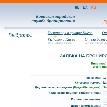
EN
UA
RU
Киевская городская
служба бронирования
Г
Гостиницы в центре Киева
От
Выбрать:
VIP отели Киева
Отели бизнес
пять-четыре звезды
четыре-три звезд
ЗАЯВКА НА БРОНИР
Внимание!
иначе Ваш
Гостиница:
Бут
Категория номера:
ДеЛ
Двухместное размещение
(Будни/Выходные)
:
34
Количество номеров этой категории:
Количество человек:
Дата и время заезда: