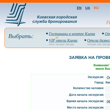
EN
UA
RU
Киевская городская
служба бронирования
Г
Гостиницы в центре Киева
От
Выбрать:
VIP отели Киева
Отели бизнес
пять-четыре звезды
четыре-три звезд
ЗАЯВКА НА ПРОВ
Внимание!
иначе Ваш
Экскурсия:
Город:
Ки
Количество человек:
Дата начала экскурсии:
Время начала экскурсии:
Место начала экскурсии: